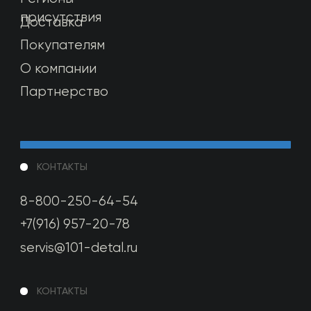
КОНТАКТЫ
8-800-250-64-54
+7(916) 957-20-78
servis@101-detal.ru
КОНТАКТЫ
г. Москва,
Пакгаузное шоссе,
6с3
(склад, автосервис)
10:00-19:00
/ Доставляем по всей Московской области, в т.ч.:
Серпухов, Кашира, Коломна, Орехово-Зуево,
Сергиев Посад, Дубна, Волоколамск, Можайск,
Наро-Фоминск и др.