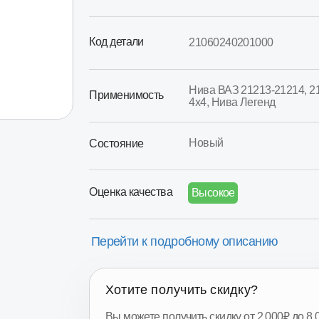
Код детали
21060240201000
Нива ВАЗ 21213-21214, 2131, Lada
Применимость
4х4, Нива Легенд
Новый
Состояние
Оценка качества
Высокое
Перейти к подробному описанию
Хотите получить скидку?
Вы можете получить скидку от 2.000₽ до 8.000₽
за сдачу вашего Б/У агрегата.
Получить скидку