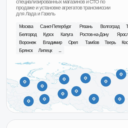
С 2015 года в сфере продаж
агрегатов Лада, ГАЗ
Наши специалисты регулярно посещают сборочные
площадки производителей, что позволяет обеспечить
высокий контроль качества поставляемой
продукции. В ассортименте магазина 101 Деталь
отобраны и представлены наиболее качественные
производители в бюджетной, средней и высокой
ценовых категориях.
О компании