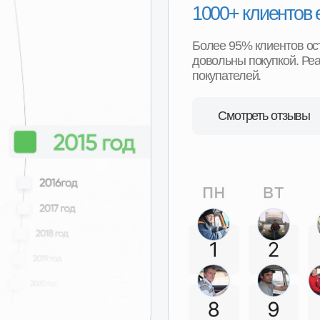
Удобная гарантия
В случае необходимости возврата или обмена
товара, нашим покупателям не придётся
 с
отправлять товар продавцу транспортной
р
компанией и ждать долгого возврата денег или
получения замены. Возврат можно произвести в
наших магазинах в любом регионе нашего
присутствия и сразу получить деньги или замену
товара.