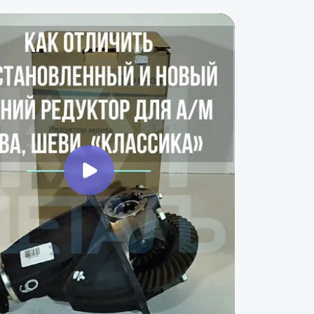
новленный и новый
ста