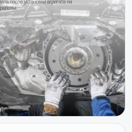
стью
ы наших