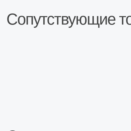
Описание
Редуктор заднего моста для автомобилей Нива ВАЗ 2
4х4
Главная пара 2106
Передаточное число: 3,9 (11х43 зуба).