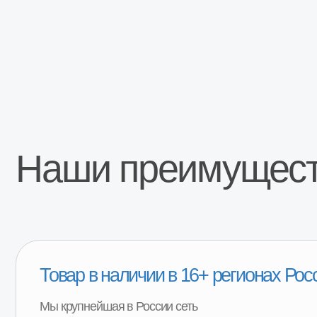
Товар в наличии в 16+ регионах России
Мы крупнейшая в России сеть
специализированных магазинов и СТО по
продаже и установке агрегатов трансмиссии
для Лада и Газель
Москва
Санкт-Петербург
Рязань
Волгоград
Тула
Белгород
Курск
Калуга
Ростов-на-Дону
Ярославль
Воронеж
Владимир
Орел
Тамбов
Тверь
Кострома
Брянск
Липецк
...