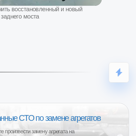
по замене агрегатов
амену агрегата на
новки агрегата на