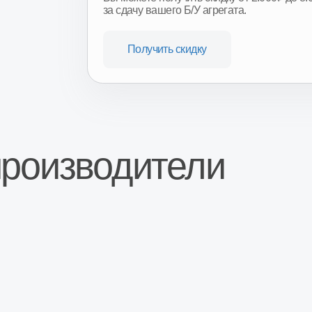
оизводители
ары