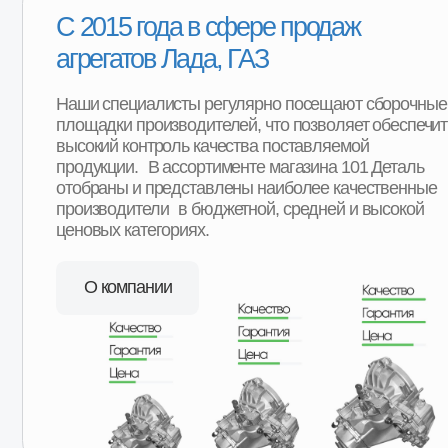
Срочная доставка «до двери» в
16+ регионах
Мы можем доставить товар собственной службой доставки
наших складов в любую точку региона. Оплачиваете това
после его получения и осмотра. Ежедневная доставка по
Москве и области. Еженедельная доставка по регионам
нашего присутствия. А в регионы, в которых мы не
представлены, отправляем заказы транспортными
компаниями с оплатой после получения товара.