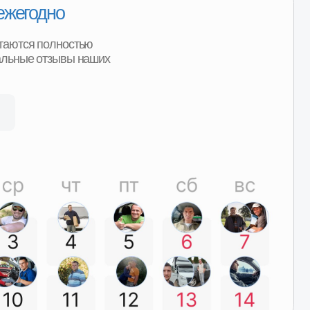
Программа
утилизации
При покупке детали вы можете
получить скидку от 2000р до
8000р за сдачу вашего Б/У
агрегата.