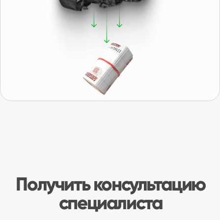
Отзывы о нас
Иван, г. Москва
Роман, г. 
Коробка передач Шевроле Нива
КПП Шевроле Ни
“Покупали коробку передач на ниву
“Купили коробку 
Шевроле, во первых порадовало что есть
шевроле... Поста
новая коробка в наличии( в коробке, с
четко!!! Все раб
документами с завода и гарантией на один
продавцу!!! Пишу
год), во вторых при покупке понравилось
(переживают)... 
Авито
что было из чего выбирать, то есть были и
новые и коробки после переборки, причём
при выборе даже колебались что взять,
новую или после переборки, потому что
даже после переборки выглядели очень
достойно, аккуратненько в специальных
Антон, г. И
чехлах для них, все болты новые, помечены