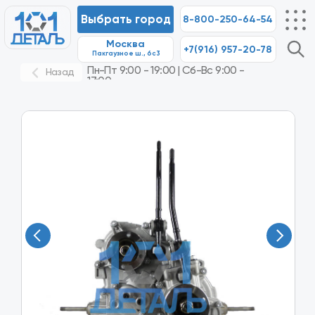
Выбрать город
8-800-250-64-54
Москва
+7(916) 957-20-78
8-80
Пакгаузное ш., 6с3
Пн-Пт 9:00 - 19:00 | Сб-Вс 9:00 -
Назад
17:00