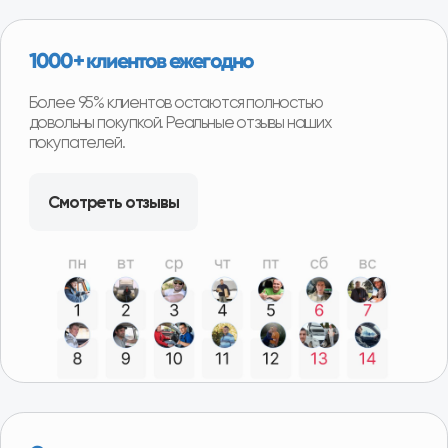
Возврат можно произвести в наших магазинах в
любом регионе нашего присутствия и сразу получить
деньги или замену товара.
Программа утилизации
При покупке детали вы можете получить скидку
от 2000р до 8000р за сдачу вашего Б/У
агрегата.