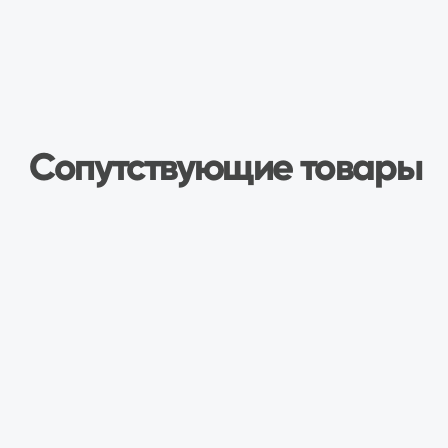
Описание
Раздаточная коробка усиленная с
двухрядными подшипниками для
автомобилей Нива.
Два выхода под датчик скорости.
Установлены двухрядные закрытые
подшипники, шестерни имеют меньший
размер зуба - 2,25 вместо 2,5.
Двухрядные подшипники выдерживают
большую нагрузку, закрытая конструкция не
требует обслуживания, смазка
закладывается на заводе. Использование
двухрядных подшипников снижает люфты и
биения, как в самой раздаточной коробке,
так и в трансмиссии в целом.
Мелкомодульные шестерни значительно
снижают уровень шума и вибрации,
создаваемые раздаточной коробкой.