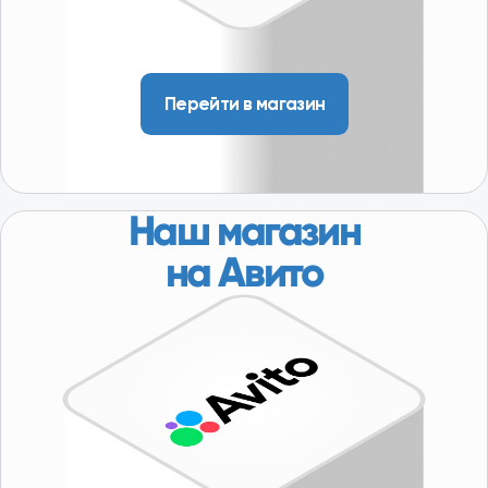
КОНТАКТЫ
8-800-250-64-54
+7(916) 957-20-78
servis@101-detal.ru
КОНТАКТЫ
г. Москва,
Пакгаузное шоссе,
6с3
(склад, автосервис)
10:00-19:00
/ Доставляем по всей Московской области, в т.ч.:
Серпухов, Кашира, Коломна, Орехово-Зуево,
Сергиев Посад, Дубна, Волоколамск, Можайск,
Наро-Фоминск и др.