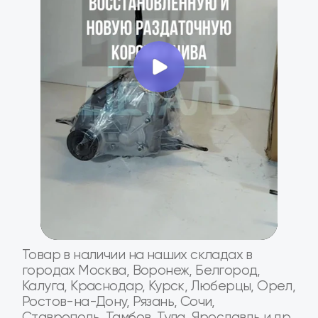
Товар в наличии в 16+ регионах России
Мы крупнейшая в России сеть специализированных
магазинов и СТО по продаже и установке агрегатов
трансмиссии для Лада и Газель
Москва
Санкт-
Рязань
Волгоград
Петербург
Тула
Белгород
Курск
Калуга
Ростов-на-
Ярославль
Воронеж
Владимир
Дону
Орел
Тамбов
Тверь
Кострома
Брянск
Липецк
...