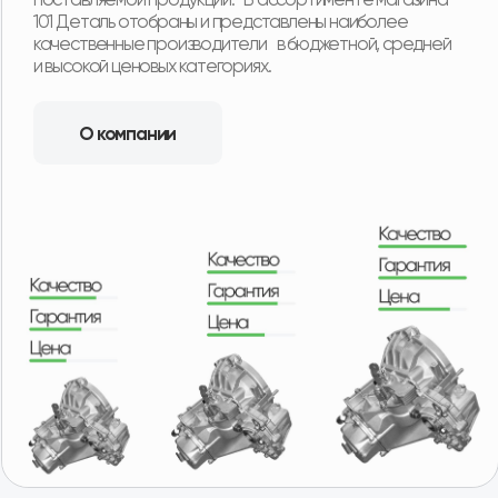
Еженедельная доставка по регионам нашего
присутствия. А в регионы, в которых мы не
представлены, отправляем заказы транспортными
компаниями с оплатой после получения товара.
Удобная гарантия
В случае необходимости возврата или обмена
товара, нашим покупателям не придётся отправлять
товар продавцу транспортной компанией и ждать
долгого возврата денег или получения замены.