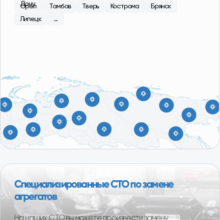
обеспечить высокий контроль качества
поставляемой продукции. В ассортименте магазина
101 Деталь отобраны и представлены наиболее
качественные производители в бюджетной, средней
и высокой ценовых категориях.
О компании
1000+ клиентов ежегодно