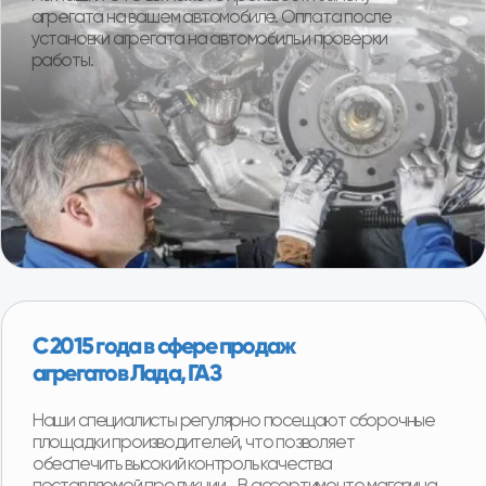
Более 95% клиентов остаются полностью
довольны покупкой. Реальные отзывы наших
покупателей.
Смотреть отзывы
Срочная доставка «до двери»
в 16+ регионах
Мы можем доставить товар собственной службой
доставки с наших складов в любую точку региона.
Оплачиваете товар после его получения и осмотра.
Ежедневная доставка по Москве и области.