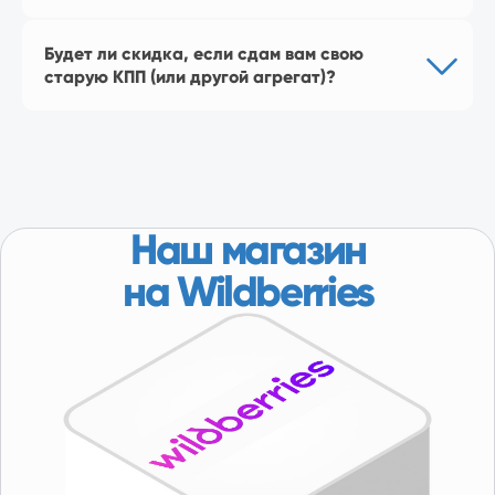
Будет ли скидка, если сдам вам свою
старую КПП (или другой агрегат)?
КАТАЛОГ
Популярное
Лада
ГАЗ
ДЛЯ КЛИЕНТОВ
Регионы
присутствия
Доставка
Покупателям
О компании
Партнерство