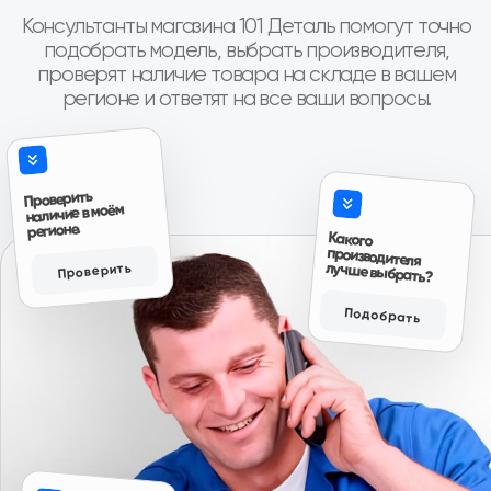
Коробка переда
краской, в третьих порадовало что смогли
найти возможность продать товар даже в
“Привезли на сл
нерабочее время, и ещё приятно
по времени. Про
Авито
порадовала цена, она была как минимум
дешевле на три тысячи чем у ближайших
продавцов аналогичного товара, так что
эмоции отзывы и пожелания только
положительные, всему рекомендую к
сотрудничеству.”
Авито
Читать больше отзывов