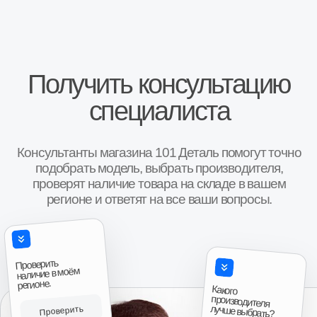
Иван, г. Москва
Роман, г. 
Коробка передач Шевроле Нива
КПП Шевроле Ни
“Покупали коробку передач на ниву Шевроле,
“Купили коробку п
во первых порадовало что есть новая коробка в
Поставили неделю 
наличии( в коробке, с документами с завода и
работает!!! Спаси
гарантией на один год), во вторых при покупке
спрашивают как чт
понравилось что было из чего выбирать, то есть
большое!!!”
Авито
были и новые и коробки после переборки,
причём при выборе даже колебались что взять,
новую или после переборки, потому что даже
после переборки выглядели очень достойно,
аккуратненько в специальных чехлах для них,
все болты новые, помечены краской, в третьих
Антон, г. И
порадовало что смогли найти возможность
Коробка передач 
продать товар даже в нерабочее время, и ещё
приятно порадовала цена, она была как
“Привезли на сле
минимум дешевле на три тысячи чем у
времени. Продове
Авито
ближайших продавцов аналогичного товара, так
что эмоции отзывы и пожелания только
положительные, всему рекомендую к
сотрудничеству.”
Авито