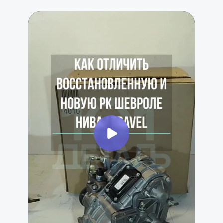
на-Дону, Рязань, Сочи, Ставрополь, Тамбов,
Тула, Ярославль и др.
Наши преимущества
Товар в наличии в 16+ регионах России
Мы крупнейшая в России сеть специализированных
магазинов и СТО по продаже и установке агрегатов
трансмиссии для Лада и Газель
Москва
Санкт-Петербург
Рязань
Волгоград
Тула
Белгород
Курск
Калуга
Ростов-на-Дону
Ярославль
Воронеж
Владимир
Орел
Тамбов
Тверь
Кострома
Брянск
Липецк
...