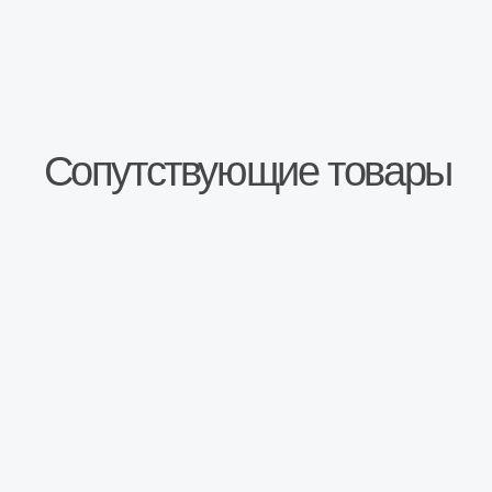
Описание
Стандартная
раздаточная коробка для
автомобилей Шевроле
Нива, ВАЗ 2123
Стандартные
подшипники.
Стандартные шестерни.
Предпродажная проверка на соответствие
ГОСТ.
Раздаточные коробки восстановлены на
специализированном предприятии в г.Тольятти.
Подробную информацию о восстановленных
агрегатах вы можете
найти на нашем сайте
.