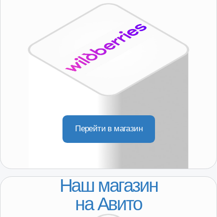
ДЛЯ КЛИЕНТОВ
Регионы присутствия
Доставка
Покупателям
О компании
Партнерство
КОНТАКТЫ
8-800-250-64-54
+7(916) 957-20-78
servis@101-detal.ru
КОНТАКТЫ