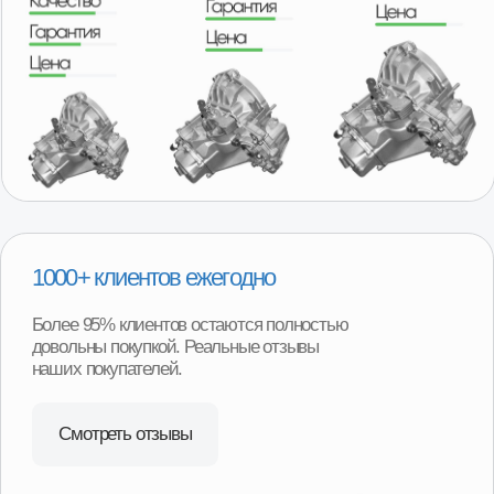
Удобная гарантия
В случае необходимости возврата или обмена товара,
нашим покупателям не придётся отправлять товар
продавцу транспортной компанией и ждать долгого
возврата денег или получения замены. Возврат можно
произвести в наших магазинах в любом регионе
нашего присутствия и сразу получить деньги или
замену товара.