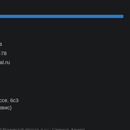
сти, в т.ч.: Серпухов, Кашира,
сад, Дубна, Волоколамск,
Условия размещения информации