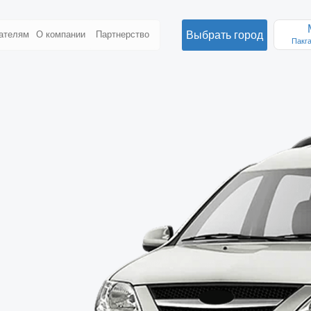
Москва
Выбрать город
О компании
Партнерство
Пакгаузное ш., 6с3