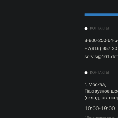
servis@101-detal.ru
КОНТАКТЫ
г. Москва,
Пакгаузное шоссе, 6с3
(склад, автосервис)
10:00-19:00
/ Доставляем по всей Московской обла
Коломна, Орехово-Зуево, Сергиев По
Можайск, Наро-Фоминск и др.
Политика
конфиденциальности