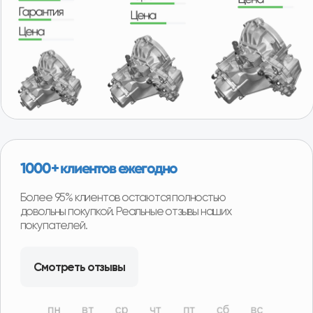
Удобная гарантия
В случае необходимости возврата или обмена
товара, нашим покупателям не придётся отправлять
товар продавцу транспортной компанией и ждать
долгого возврата денег или получения замены.
Возврат можно произвести в наших магазинах в
любом регионе нашего присутствия и сразу получить
деньги или замену товара.