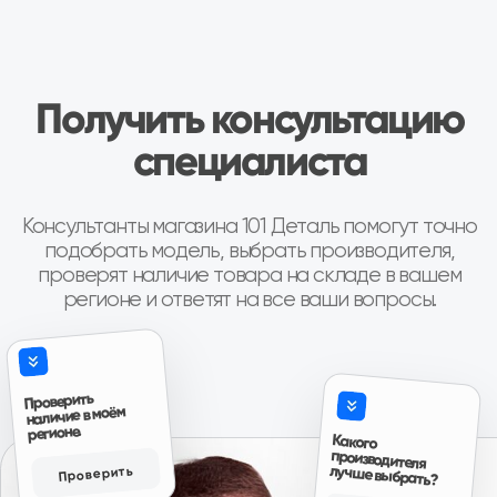
Коробка передач Шевроле Нива
КПП Шевроле Ни
“Покупали коробку передач на ниву
“Купили коробку 
Шевроле, во первых порадовало что есть
шевроле... Поста
новая коробка в наличии( в коробке, с
четко!!! Все раб
документами с завода и гарантией на один
продавцу!!! Пишу
год), во вторых при покупке понравилось
(переживают)... 
Авито
что было из чего выбирать, то есть были и
новые и коробки после переборки, причём
при выборе даже колебались что взять,
новую или после переборки, потому что
даже после переборки выглядели очень
достойно, аккуратненько в специальных
Антон, г. И
чехлах для них, все болты новые, помечены
Коробка переда
краской, в третьих порадовало что смогли
найти возможность продать товар даже в
“Привезли на сл
нерабочее время, и ещё приятно
по времени. Про
Авито
порадовала цена, она была как минимум
дешевле на три тысячи чем у ближайших
продавцов аналогичного товара, так что
эмоции отзывы и пожелания только
положительные, всему рекомендую к
сотрудничеству.”
Авито