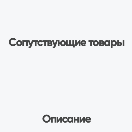
Стандартная пятиступенчатая коробка
переключения передач. 2 шпильки
крепления стартера.
Электронный датчик скорости.
Синхронизаторами на всех передачах
переднего хода. Главная передача
цилиндрическая, косозубая, дифференциал
конический, двухсателлитный.
Передаточное число:
1 передача — 3,636;
2 передача — 1,95;
3 передача — 1,357;
4 передача — 0,941;
5 передача — 0,784;
Передача заднего хода — 3,53
Вес: 33 кг.
Производитель: ТехМаш
Продукция проходит проверку на
обкаточных стендах.
Комплектующие высокого качества.