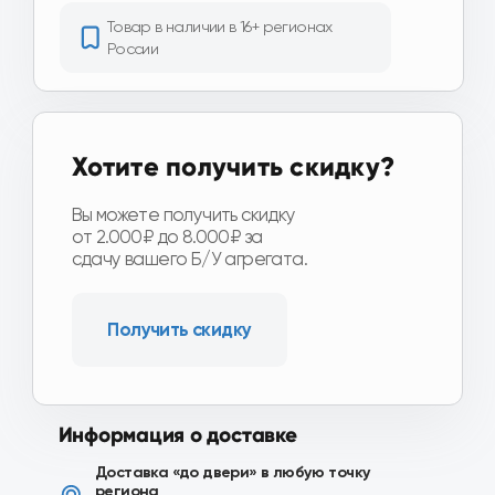
Получить скидку
Информация о доставке
Доставка «до двери» в любую точку
региона
еженедельно в регионах нашего присутствия
Доставка по Москве и области
от 1 часа
Доставка ТК по всей
России
от 3-х дней
Подробнее о доставке
Другие модели и производители