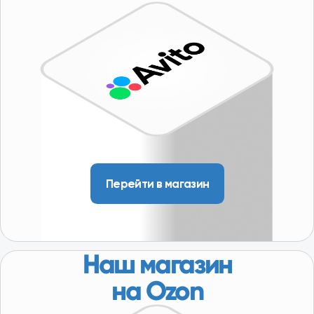
г. Москва,
Пакгаузное шоссе,
6с3
(склад, автосервис)
10:00-19:00
/ Доставляем по всей Московской области, в т.ч.:
Серпухов, Кашира, Коломна, Орехово-Зуево,
Сергиев Посад, Дубна, Волоколамск, Можайск,
Наро-Фоминск и др.
Политика конфиденциальности
Условия размещения информации
Разработка сайта - KovichStudio