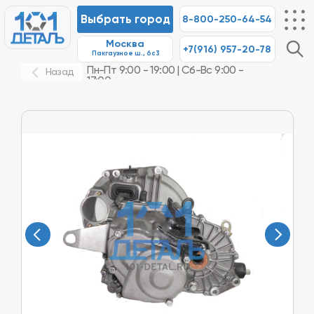
Выбрать город
8-800-250-64-54
Москва
+7(916) 957-20-78
8-80
Пакгаузное ш., 6с3
Пн-Пт 9:00 - 19:00 | Сб-Вс 9:00 -
Назад
17:00