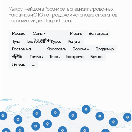
С 2015 года в сфере продаж
агрегатов Лада, ГАЗ
Наши специалисты регулярно посещают сборочные
площадки производителей, что позволяет
обеспечить высокий контроль качества
поставляемой продукции. В ассортименте магазина
101 Деталь отобраны и представлены наиболее
качественные производители в бюджетной, средней
и высокой ценовых категориях.
О компании