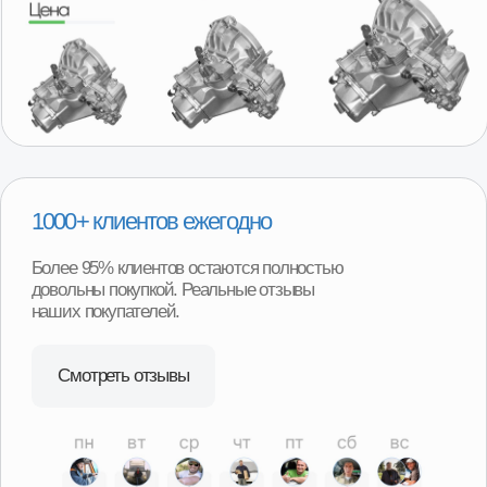
Удобная гарантия
В случае необходимости возврата или обмена товара,
нашим покупателям не придётся отправлять товар
продавцу транспортной компанией и ждать долгого
возврата денег или получения замены. Возврат можно
произвести в наших магазинах в любом регионе
нашего присутствия и сразу получить деньги или
замену товара.