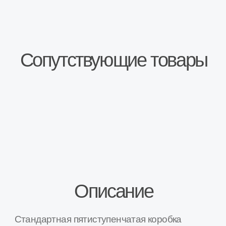
переключения передач. 2 шпильки крепления
стартера.
Механический привод спидометра.
Синхронизаторами на всех передачах
переднего хода. Главная передача
цилиндрическая, косозубая, дифференциал
конический, двухсателлитный.
Передаточное число:
1 передача — 3,636;
2 передача — 1,95;
3 передача — 1,357;
4 передача — 0,941;
5 передача — 0,784;
Передача заднего хода — 3,53
Вес: 33 кг.
Производитель: ТехМаш
Продукция проходит проверку на обкаточных
стендах.
Комплектующие высокого качества.