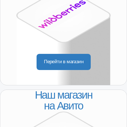
ДЛЯ КЛИЕНТОВ
Регионы присутствия
Доставка
Покупателям
О компании
Партнерство
КОНТАКТЫ
8-800-250-64-54
+7(916) 957-20-78
servis@101-detal.ru
КОНТАКТЫ
г. Москва,