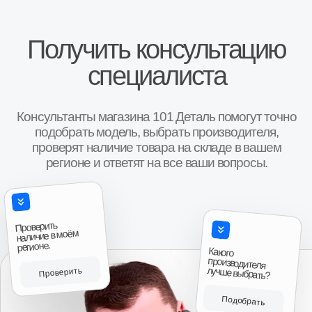
“Покупали коробку передач на ниву Шевроле,
“Купили коробку п
во первых порадовало что есть новая коробка в
Поставили неделю 
наличии( в коробке, с документами с завода и
работает!!! Спаси
гарантией на один год), во вторых при покупке
спрашивают как чт
понравилось что было из чего выбирать, то есть
большое!!!”
Авито
были и новые и коробки после переборки,
причём при выборе даже колебались что взять,
новую или после переборки, потому что даже
после переборки выглядели очень достойно,
аккуратненько в специальных чехлах для них,
все болты новые, помечены краской, в третьих
Антон, г. И
порадовало что смогли найти возможность
Коробка передач 
продать товар даже в нерабочее время, и ещё
приятно порадовала цена, она была как
“Привезли на сле
минимум дешевле на три тысячи чем у
времени. Продове
Авито
ближайших продавцов аналогичного товара, так
что эмоции отзывы и пожелания только
положительные, всему рекомендую к
сотрудничеству.”
Авито