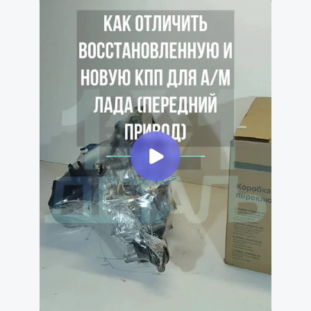
Наши преимущества
Товар в наличии в 16+ регионах России
Мы крупнейшая в России сеть специализированных
магазинов и СТО по продаже и установке агрегатов
трансмиссии для Лада и Газель
Москва
Санкт-Петербург
Рязань
Волгоград
Тула
Белгород
Курск
Калуга
Ростов-на-Дону
Ярославль
Воронеж
Владимир
Орел
Тамбов
Тверь
Кострома
Брянск
Липецк
...