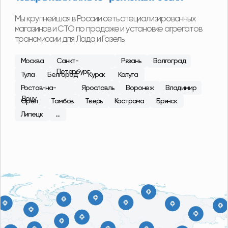
С 2015 года в сфере продаж
агрегатов Лада, ГАЗ
Наши специалисты регулярно посещают сборочные
площадки производителей, что позволяет
обеспечить высокий контроль качества
поставляемой продукции. В ассортименте магазина
101 Деталь отобраны и представлены наиболее
качественные производители в бюджетной, средней
и высокой ценовых категориях.
О компании