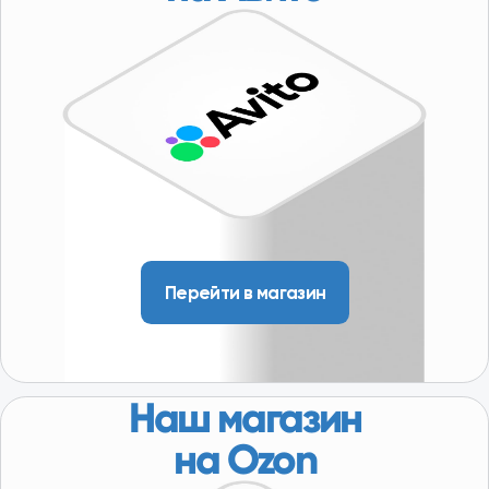
КОНТАКТЫ
г. Москва,
Пакгаузное шоссе,
6с3
(склад, автосервис)
10:00-19:00
/ Доставляем по всей Московской области, в т.ч.:
Серпухов, Кашира, Коломна, Орехово-Зуево,
Сергиев Посад, Дубна, Волоколамск, Можайск,
Наро-Фоминск и др.
Политика конфиденциальности
Условия размещения информации
Разработка сайта - KovichStudio