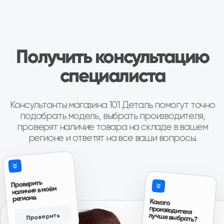
Коробка передач Шевроле Нива
КПП Шевроле Ни
“Покупали коробку передач на ниву
“Купили коробку 
Шевроле, во первых порадовало что есть
шевроле... Поста
новая коробка в наличии( в коробке, с
четко!!! Все раб
документами с завода и гарантией на один
продавцу!!! Пишу
год), во вторых при покупке понравилось
(переживают)... 
Авито
что было из чего выбирать, то есть были и
новые и коробки после переборки, причём
при выборе даже колебались что взять,
новую или после переборки, потому что
даже после переборки выглядели очень
достойно, аккуратненько в специальных
Антон, г. И
чехлах для них, все болты новые, помечены
Коробка переда
краской, в третьих порадовало что смогли
найти возможность продать товар даже в
“Привезли на сл
нерабочее время, и ещё приятно
по времени. Про
Авито
порадовала цена, она была как минимум
дешевле на три тысячи чем у ближайших
продавцов аналогичного товара, так что
эмоции отзывы и пожелания только
положительные, всему рекомендую к
сотрудничеству.”
Авито