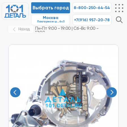
Выбрать город
8-800-250-64-54
Москва
+7(916) 957-20-78
8-80
Пакгаузное ш., 6с3
Пн-Пт 9:00 - 19:00 | Сб-Вс 9:00 -
Назад
17:00