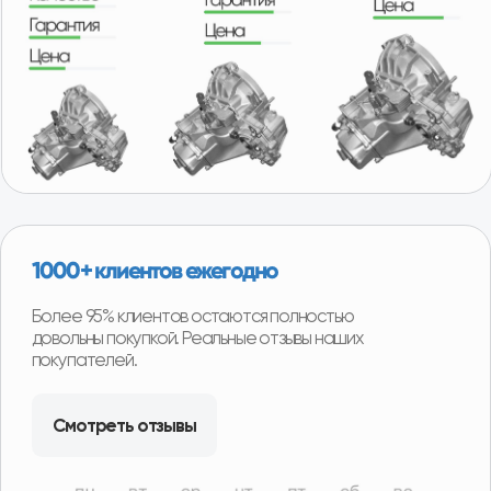
Удобная гарантия
В случае необходимости возврата или обмена
товара, нашим покупателям не придётся отправлять
товар продавцу транспортной компанией и ждать
долгого возврата денег или получения замены.
Возврат можно произвести в наших магазинах в
любом регионе нашего присутствия и сразу получить
деньги или замену товара.