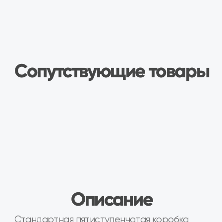
Стандартная пятиступенчатая коробка
переключения передач. 3 шпильки
крепления стартера.
Электронный датчик скорости.
Синхронизаторами на всех передачах
переднего хода. Главная передача
цилиндрическая, косозубая,
дифференциал конический,
двухсателлитный.
Передаточное число:
1 передача — 3,636;
2 передача — 1,95;
3 передача — 1,357;
4 передача — 0,941;
5 передача — 0,784;
Передача заднего хода — 3,53
Вес: 33 кг.
Производитель: ТехМаш
Продукция проходит проверку на
обкаточных стендах.
Комплектующие высокого качества.