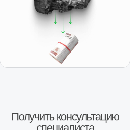
Получить консультацию
Отзывы о нас
Иван, г. Москва
Роман, г. 
Коробка передач Шевроле Нива
КПП Шевроле Ни
“Покупали коробку передач на ниву Шевроле,
“Купили коробку п
во первых порадовало что есть новая коробка в
Поставили неделю 
наличии( в коробке, с документами с завода и
работает!!! Спаси
гарантией на один год), во вторых при покупке
спрашивают как чт
понравилось что было из чего выбирать, то есть
большое!!!”
Авито
были и новые и коробки после переборки,