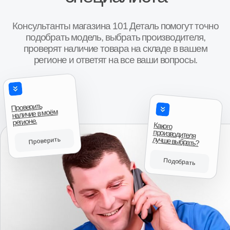
причём при выборе даже колебались что взять,
новую или после переборки, потому что даже
после переборки выглядели очень достойно,
аккуратненько в специальных чехлах для них,
все болты новые, помечены краской, в третьих
Антон, г. И
порадовало что смогли найти возможность
Коробка передач 
продать товар даже в нерабочее время, и ещё
приятно порадовала цена, она была как
“Привезли на сле
минимум дешевле на три тысячи чем у
времени. Продове
Авито
ближайших продавцов аналогичного товара, так
что эмоции отзывы и пожелания только
положительные, всему рекомендую к
сотрудничеству.”
Авито
Читать больше отзывов