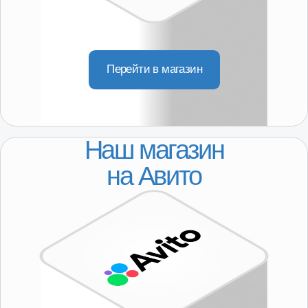
Покупателям
О компании
Партнерство
КОНТАКТЫ
8-800-250-64-54
+7(916) 957-20-78
servis@101-detal.ru
КОНТАКТЫ
г. Москва,
Пакгаузное шоссе, 6с3
(склад, автосервис)
10:00-19:00