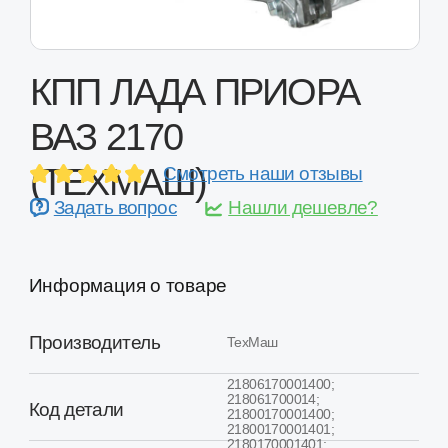
КПП ЛАДА ПРИОРА
ВАЗ 2170
(ТЕХМАШ)
Смотреть наши отзывы
Задать вопрос
Нашли дешевле?
Информация о товаре
Производитель
ТехМаш
21806170001400;
218061700014;
Код детали
21800170001400;
21800170001401;
2180170001401;
21800170001410; 21801700014
Лада Приора ВАЗ
Применимость
2170, 2171, 2172
Состояние
Восстановленная
Оценка качества
Выше среднего