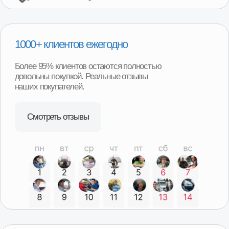
В случае необходимости возврата или обмена товара,
нашим покупателям не придётся отправлять товар
продавцу транспортной компанией и ждать долгого
возврата денег или получения замены. Возврат можно
произвести в наших магазинах в любом регионе
нашего присутствия и сразу получить деньги или
замену товара.
Программа утилизации