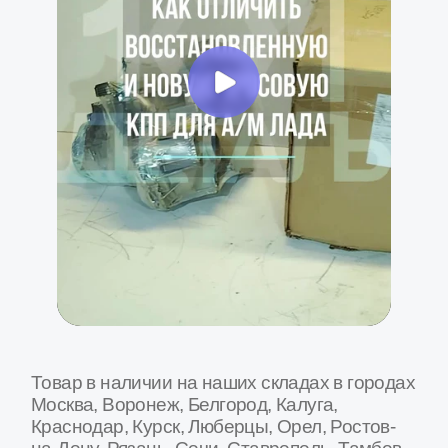
Наши преимущества
Товар в наличии в 16+ регионах России
Мы крупнейшая в России сеть специализированных
магазинов и СТО по продаже и установке агрегатов
трансмиссии для Лада и Газель
Москва
Санкт-Петербург
Рязань
Волгоград
Тула
Белгород
Курск
Калуга
Ростов-на-Дону
Ярославль
Воронеж
Владимир
Орел
Тамбов
Тверь
Кострома
Брянск
Липецк
...