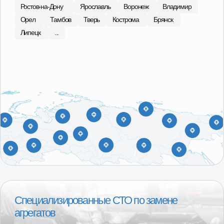
С 2015 года в сфере продаж
агрегатов Лада, ГАЗ
Наши специалисты регулярно посещают сборочные
площадки производителей, что позволяет обеспечить
высокий контроль качества поставляемой продукции.
В ассортименте магазина 101 Деталь отобраны и
представлены наиболее качественные
производители в бюджетной, средней и высокой
ценовых категориях.
О компании