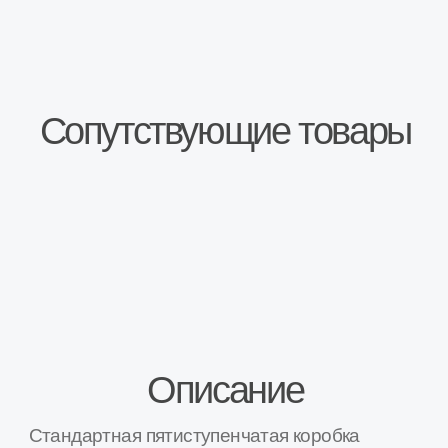
переключения передач с тросовым
приводом. КПП имеет новый механизм
выбора передач, двухконусный
синхронизатор первой и второй передачи,
что позволило уменьшить люфты и ход
рычага, снизить усилие на рычаг.
КПП оснащена датчиком скорости.
Вес: 34 кг.
Предпродажная проверка на соответствие
ГОСТ.
КПП произведены на специализированном
предприятии в г.Тольятти.