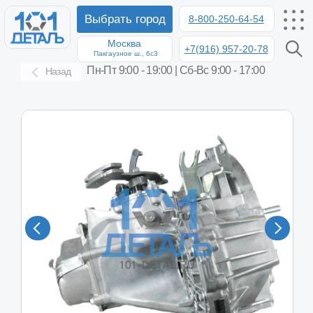
Выбрать город
8-800-250-64-54
Москва
+7(916) 957-20-78
8-8
Пакгаузное ш., 6с3
Пн-Пт 9:00 - 19:00 | Сб-Вс 9:00 - 17:00
Назад