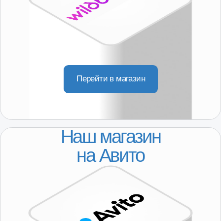
Доставка
Покупателям
О компании
Партнерство
КОНТАКТЫ
8-800-250-64-54
+7(916) 957-20-78
servis@101-detal.ru
КОНТАКТЫ
г. Москва,
Пакгаузное шоссе, 6с3
(склад, автосервис)