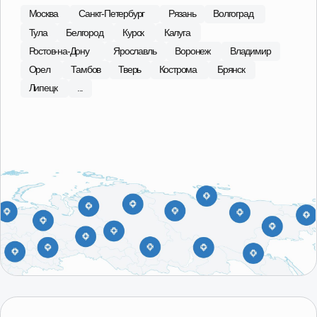
С 2015 года в сфере продаж
агрегатов Лада, ГАЗ
Наши специалисты регулярно посещают сборочные
площадки производителей, что позволяет обеспечить
высокий контроль качества поставляемой продукции.
В ассортименте магазина 101 Деталь отобраны и
представлены наиболее качественные
производители в бюджетной, средней и высокой
ценовых категориях.
О компании