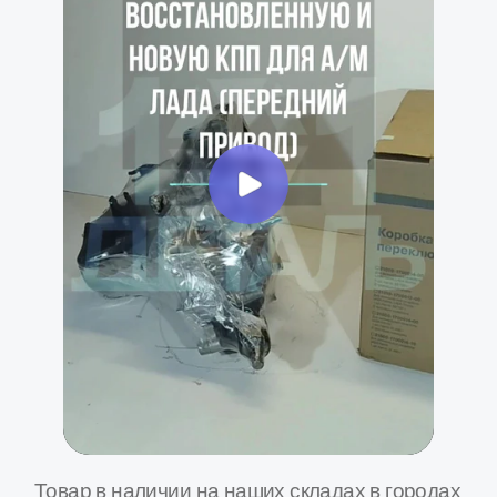
Наши преимущества
Товар в наличии в 16+ регионах России
Мы крупнейшая в России сеть специализированных
магазинов и СТО по продаже и установке агрегатов
трансмиссии для Лада и Газель
Москва
Санкт-Петербург
Рязань
Волгоград
Тула
Белгород
Курск
Калуга
Ростов-на-Дону
Ярославль
Воронеж
Владимир
Орел
Тамбов
Тверь
Кострома
Брянск
Липецк
...