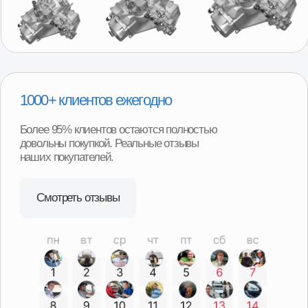
Удобная гарантия
В случае необходимости возврата или обмена товара,
нашим покупателям не придётся отправлять товар
продавцу транспортной компанией и ждать долгого
возврата денег или получения замены. Возврат можно
произвести в наших магазинах в любом регионе
нашего присутствия и сразу получить деньги или
замену товара.