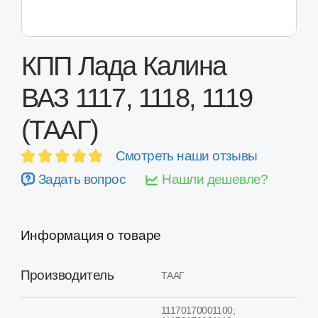
КПП Лада Калина
ВАЗ 1117, 1118, 1119
(ТААГ)
Смотреть наши отзывы
Задать вопрос
Нашли дешевле?
Информация о товаре
Производитель
ТААГ
11170170001100;
11170170001110;
Код детали
11190170001123;
11190170001114;
11190170001112;
21900170001201
Применимость
Лада Калина ВАЗ 1117, 1118,
1119
Состояние
Восстановленная