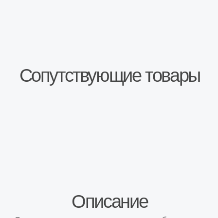
Стандартная пятиступенчатая коробка
переключения передач. 3 шпильки
крепления стартера.
Стартер нового образца – 5702.3708-10.
Электронный датчик скорости.
ГП-3,7.
Под датчик блокировки включения заднего
хода.
Вес: 33 кг.
Предпродажная проверка на соответствие
ГОСТ.
КПП восстановлена на
специализированном предприятии в
г.Тольятти. Подробную информацию о
восстановленных агрегатах вы можете
найти на нашем сайте
.