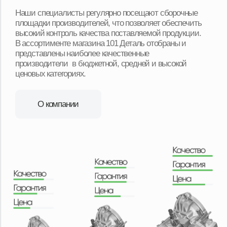
Срочная доставка «до двери»
в 16+ регионах
Мы можем доставить товар собственной службой
доставки с наших складов в любую точку региона.
Оплачиваете товар после его получения и осмотра.
Ежедневная доставка по Москве и области.
Еженедельная доставка по регионам нашего
присутствия. А в регионы, в которых мы не
представлены, отправляем заказы транспортными
компаниями с оплатой после получения товара.