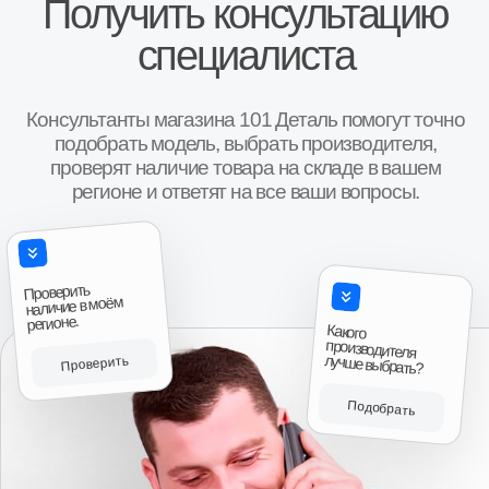
гарантией на один год), во вторых при покупке
спрашивают как чт
понравилось что было из чего выбирать, то есть
большое!!!”
Авито
были и новые и коробки после переборки,
причём при выборе даже колебались что взять,
новую или после переборки, потому что даже
после переборки выглядели очень достойно,
аккуратненько в специальных чехлах для них,
все болты новые, помечены краской, в третьих
Антон, г. И
порадовало что смогли найти возможность
Коробка передач 
продать товар даже в нерабочее время, и ещё
приятно порадовала цена, она была как
“Привезли на сле
минимум дешевле на три тысячи чем у
времени. Продове
Авито
ближайших продавцов аналогичного товара, так
что эмоции отзывы и пожелания только
положительные, всему рекомендую к
сотрудничеству.”
Авито
Читать больше отзывов