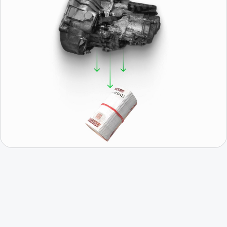
Получить консультацию
Отзывы о нас
Иван, г. Москва
Роман, г. 
Коробка передач Шевроле Нива
КПП Шевроле Ни
“Покупали коробку передач на ниву Шевроле,
“Купили коробку п
во первых порадовало что есть новая коробка в
Поставили неделю 
наличии( в коробке, с документами с завода и
работает!!! Спаси