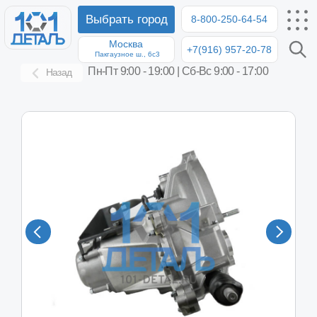
Выбрать город
8-800-250-64-54
Москва
+7(916) 957-20-78
8-8
Пакгаузное ш., 6с3
Пн-Пт 9:00 - 19:00 | Сб-Вс 9:00 - 17:00
Назад