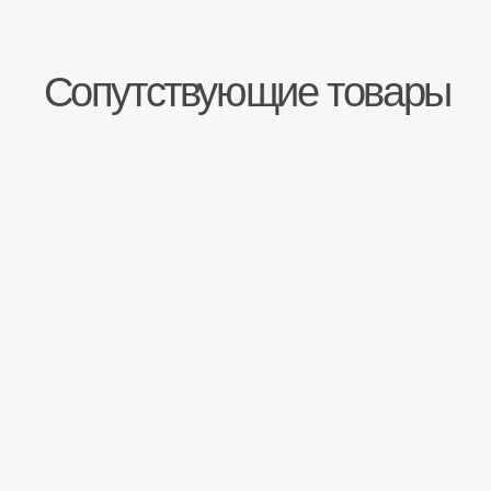
Описание
Усиленная новая коробка переключения
передач для автомобилей ГАЗель NEXT с
двигателями Cummins.
Шлицевое крепление карданного вала.
Устанавливалась до 2014г. (включительно).
Оба картера КПП усилены
дополнительными рёбрами жесткости, что
практически исключает механическое
повреждение КПП, деформации валов и
шестерней.
Передаточное число шестерен более
низкое, что понижает нагрузку на КПП, при
этом не теряя мощности и скорости.
Производитель: Агрегаты Машин
Комплектующие высокого качества.
В КПП установлены подшипники VBF.