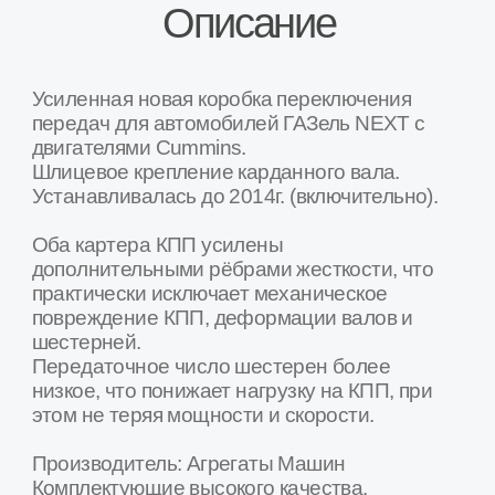
Товар в наличии на наших складах в городах
Москва, Воронеж, Белгород, Калуга,
Краснодар, Курск, Люберцы, Орел, Ростов-
на-Дону, Рязань, Сочи, Ставрополь, Тамбов,
Тула, Ярославль и др.
Наши преимущества
Товар в наличии в 16+ регионах России
Мы крупнейшая в России сеть специализированных
магазинов и СТО по продаже и установке агрегатов
трансмиссии для Лада и Газель
Москва
Санкт-Петербург
Рязань
Волгоград
Тула
Белгород
Курск
Калуга
Ростов-на-Дону
Ярославль
Воронеж
Владимир