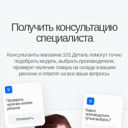
Иван, г. Москва
Роман, г. 
Коробка передач Шевроле Нива
КПП Шевроле Ни
“Покупали коробку передач на ниву Шевроле,
“Купили коробку п
во первых порадовало что есть новая коробка в
Поставили неделю 
наличии( в коробке, с документами с завода и
работает!!! Спаси
гарантией на один год), во вторых при покупке
спрашивают как чт
понравилось что было из чего выбирать, то есть
большое!!!”
Авито
были и новые и коробки после переборки,
причём при выборе даже колебались что взять,
новую или после переборки, потому что даже
после переборки выглядели очень достойно,
аккуратненько в специальных чехлах для них,
все болты новые, помечены краской, в третьих
Антон, г. И
порадовало что смогли найти возможность
Коробка передач 
продать товар даже в нерабочее время, и ещё
приятно порадовала цена, она была как
“Привезли на сле
минимум дешевле на три тысячи чем у
времени. Продове
Авито
ближайших продавцов аналогичного товара, так
что эмоции отзывы и пожелания только
положительные, всему рекомендую к
сотрудничеству.”
Авито