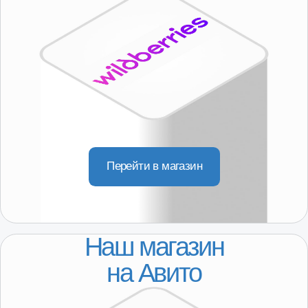
Лада
ГАЗ
ДЛЯ КЛИЕНТОВ
Регионы присутствия
Доставка
Покупателям
О компании
Партнерство
КОНТАКТЫ
8-800-250-64-54
+7(916) 957-20-78
servis@101-detal.ru