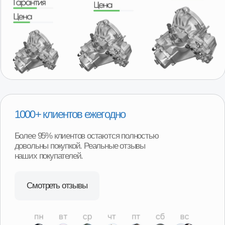
Удобная гарантия
В случае необходимости возврата или обмена товара,
нашим покупателям не придётся отправлять товар
продавцу транспортной компанией и ждать долгого
возврата денег или получения замены. Возврат можно
произвести в наших магазинах в любом регионе
нашего присутствия и сразу получить деньги или
замену товара.