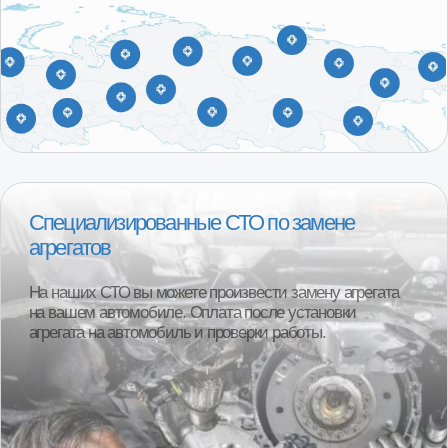
С 2015 года в сфере продаж
агрегатов Лада, ГАЗ
Наши специалисты регулярно посещают сборочные
площадки производителей, что позволяет обеспечить
высокий контроль качества поставляемой продукции.
В ассортименте магазина 101 Деталь отобраны и
представлены наиболее качественные
производители в бюджетной, средней и высокой
ценовых категориях.
О компании