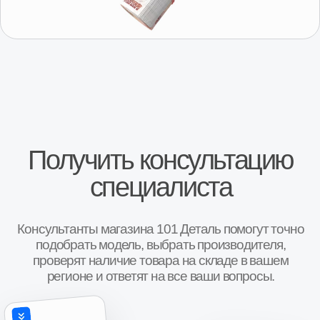
Получить консультацию
Отзывы о нас
Иван, г. Москва
Роман, г. 
Коробка передач Шевроле Нива
КПП Шевроле Ни
“Покупали коробку передач на ниву Шевроле,
“Купили коробку п
во первых порадовало что есть новая коробка в
Поставили неделю 
наличии( в коробке, с документами с завода и
работает!!! Спаси
гарантией на один год), во вторых при покупке
спрашивают как чт
понравилось что было из чего выбирать, то есть
большое!!!”
Авито
были и новые и коробки после переборки,