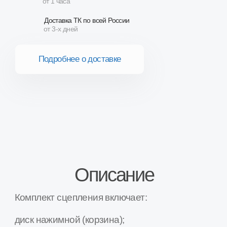
Комплект сцепления включает:
диск нажимной (корзина);
диск ведомый;
муфта выключения в сборе с выжимным
подшипником.
Особенности:
Диаметр диска сцепления - 200 мм.
Усиленные нажимной и ведомый диски.
Производитель Valeo для АвтоВАЗ
Товар в наличии на наших складах в городах
Москва, Воронеж, Белгород, Калуга,
Краснодар, Курск, Люберцы, Орел, Ростов-
на-Дону, Рязань, Сочи, Ставрополь, Тамбов,
Тула, Ярославль и др.
Наши преимущества