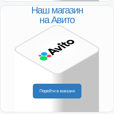
О компании
Партнерство
КОНТАКТЫ
8-800-250-64-54
+7(916) 957-20-78
servis@101-detal.ru
КОНТАКТЫ
г. Москва,
Пакгаузное шоссе, 6с3
(склад, автосервис)
10:00-19:00