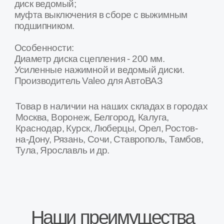
Товар в наличии в 16+ регионах России
Мы крупнейшая в России сеть специализированных
магазинов и СТО по продаже и установке агрегатов
трансмиссии для Лада и Газель
Москва
Санкт-Петербург
Рязань
Волгоград
Тула
Белгород
Курск
Калуга
Ростов-на-Дону
Ярославль
Воронеж
Владимир
Орел
Тамбов
Тверь
Кострома
Брянск
Липецк
...