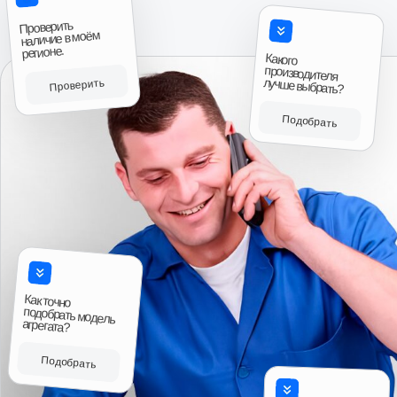
причём при выборе даже колебались что взять,
новую или после переборки, потому что даже
после переборки выглядели очень достойно,
аккуратненько в специальных чехлах для них,
все болты новые, помечены краской, в третьих
Антон, г. И
порадовало что смогли найти возможность
Коробка передач 
продать товар даже в нерабочее время, и ещё
приятно порадовала цена, она была как
“Привезли на сле
минимум дешевле на три тысячи чем у
времени. Продове
Авито
ближайших продавцов аналогичного товара, так
что эмоции отзывы и пожелания только
положительные, всему рекомендую к
сотрудничеству.”
Авито
Читать больше отзывов