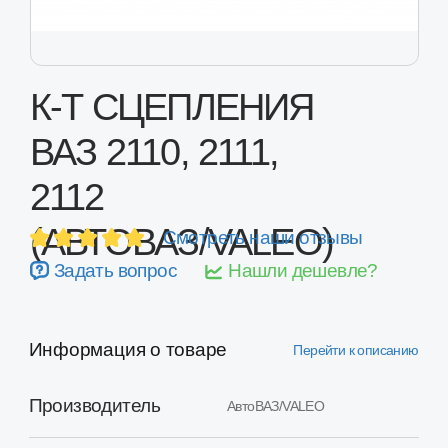
К-Т СЦЕПЛЕНИЯ
ВАЗ 2110, 2111,
2112
(АВТОВАЗ/VALEO)
Смотреть наши отзывы
Задать вопрос
Нашли дешевле?
Информация о товаре
Перейти к описанию
Производитель
АвтоВАЗ/VALEO
Код детали
21703160100001
Применимость
ВАЗ 2110, 2111, 2112
Оценка качества
Высокое