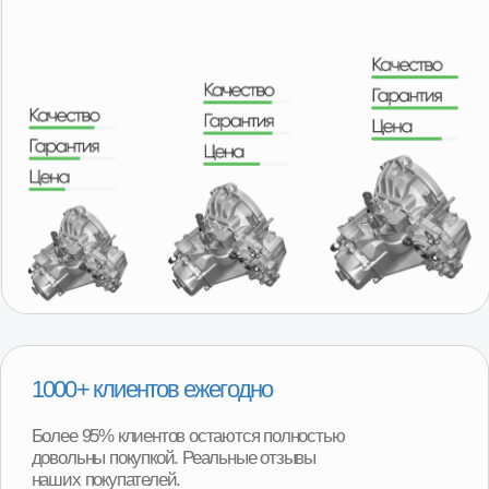
Мы можем доставить товар собственной службой
доставки с наших складов в любую точку региона.
Оплачиваете товар после его получения и осмотра.
Ежедневная доставка по Москве и области.
Еженедельная доставка по регионам нашего
присутствия. А в регионы, в которых мы не
представлены, отправляем заказы транспортными
компаниями с оплатой после получения товара.
Удобная гарантия