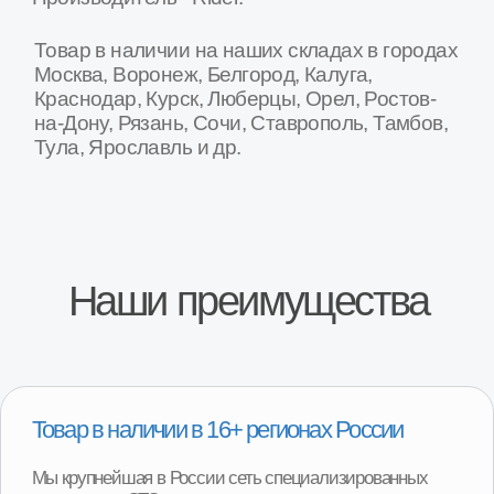
магазинов и СТО по продаже и установке агрегатов
трансмиссии для Лада и Газель
Москва
Санкт-Петербург
Рязань
Волгоград
Тула
Белгород
Курск
Калуга
Ростов-на-Дону
Ярославль
Воронеж
Владимир
Орел
Тамбов
Тверь
Кострома
Брянск
Липецк
...
Специализированные СТО по замене