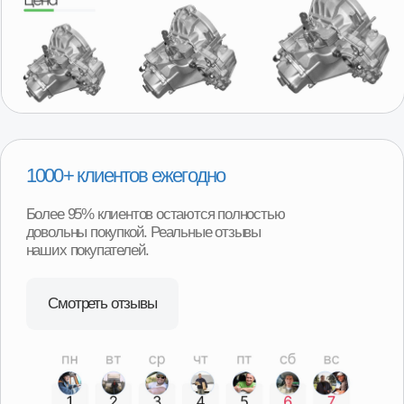
компаниями с оплатой после получения товара.
Удобная гарантия
В случае необходимости возврата или обмена товара,
нашим покупателям не придётся отправлять товар
продавцу транспортной компанией и ждать долгого
возврата денег или получения замены. Возврат можно
произвести в наших магазинах в любом регионе
нашего присутствия и сразу получить деньги или
замену товара.