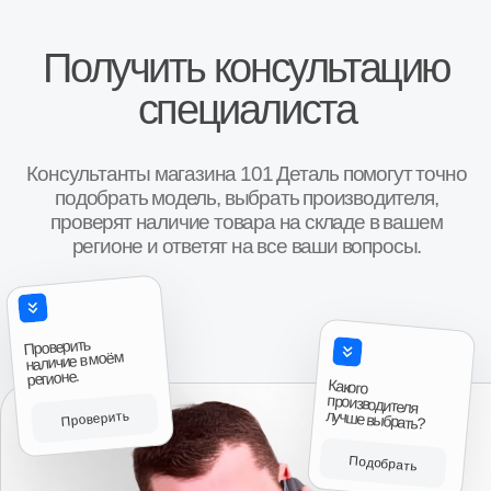
Отзывы о нас
Иван, г. Москва
Роман, г. 
Коробка передач Шевроле Нива
КПП Шевроле Ни
“Покупали коробку передач на ниву Шевроле,
“Купили коробку п
во первых порадовало что есть новая коробка в
Поставили неделю 
наличии( в коробке, с документами с завода и
работает!!! Спаси
гарантией на один год), во вторых при покупке
спрашивают как чт
понравилось что было из чего выбирать, то есть
большое!!!”
Авито
были и новые и коробки после переборки,
причём при выборе даже колебались что взять,
новую или после переборки, потому что даже
после переборки выглядели очень достойно,
аккуратненько в специальных чехлах для них,
все болты новые, помечены краской, в третьих
Антон, г. И
порадовало что смогли найти возможность
Коробка передач 
продать товар даже в нерабочее время, и ещё
приятно порадовала цена, она была как
“Привезли на сле