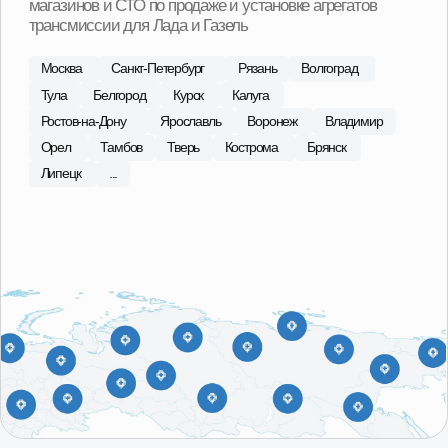
агрегатов
На наших СТО вы можете произвести замену агрегата
на вашем автомобиле. Оплата после установки
агрегата на автомобиль и проверки работы.
С 2015 года в сфере продаж
агрегатов Лада, ГАЗ
Наши специалисты регулярно посещают сборочные
площадки производителей, что позволяет обеспечить
высокий контроль качества поставляемой продукции.
В ассортименте магазина 101 Деталь отобраны и
представлены наиболее качественные