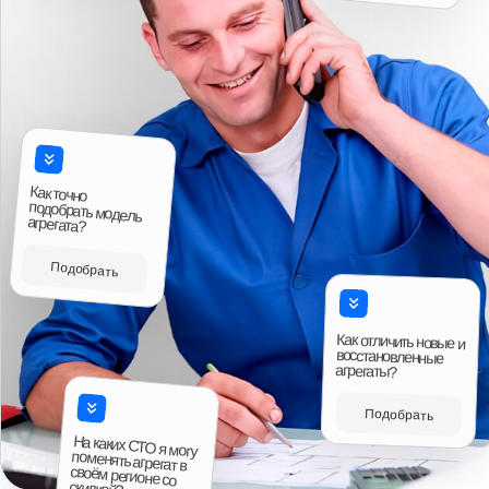
минимум дешевле на три тысячи чем у
времени. Продове
Авито
ближайших продавцов аналогичного товара, так
что эмоции отзывы и пожелания только
положительные, всему рекомендую к
сотрудничеству.”
Авито
Читать больше отзывов
Ответы на вопросы