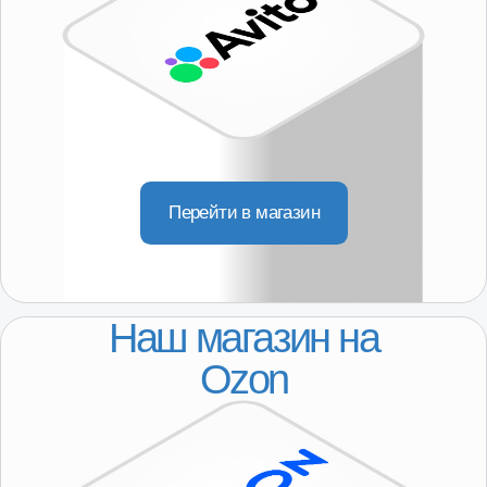
КОНТАКТЫ
8-800-250-64-54
+7(916) 957-20-78
servis@101-detal.ru
КОНТАКТЫ
г. Москва,
Пакгаузное шоссе, 6с3
(склад, автосервис)
10:00-19:00
/ Доставляем по всей Московской области, в т.ч.:
Серпухов, Кашира, Коломна, Орехово-Зуево, Сергиев
Посад, Дубна, Волоколамск, Можайск, Наро-Фоминск и
др.