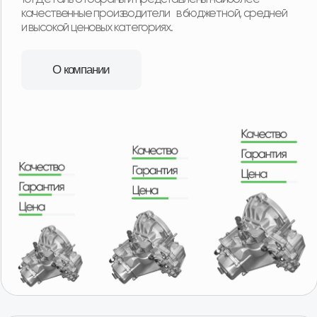
Срочная доставка «до двери»
в 16+ регионах
Мы можем доставить товар собственной службой
доставки с наших складов в любую точку региона.
Оплачиваете товар после его получения и осмотра.
Ежедневная доставка по Москве и области.
Еженедельная доставка по регионам нашего
присутствия. А в регионы, в которых мы не
представлены, отправляем заказы транспортными
компаниями с оплатой после получения товара.