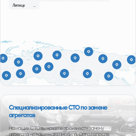
С 2015 года в сфере продаж
агрегатов Лада, ГАЗ
Наши специалисты регулярно посещают сборочные
площадки производителей, что позволяет
обеспечить высокий контроль качества
поставляемой продукции. В ассортименте магазина
101 Деталь отобраны и представлены наиболее
качественные производители в бюджетной, средней
и высокой ценовых категориях.
О компании