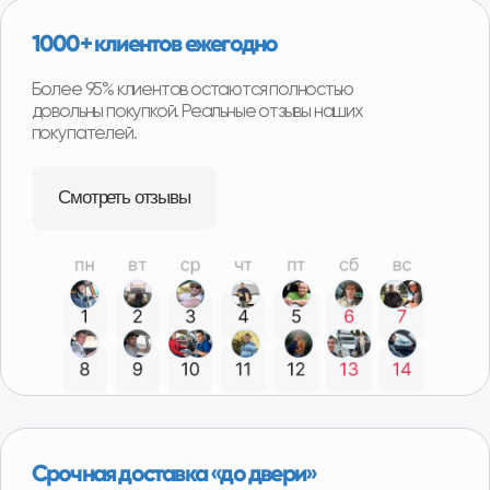
Удобная гарантия
В случае необходимости возврата или обмена
товара, нашим покупателям не придётся отправлять
товар продавцу транспортной компанией и ждать
долгого возврата денег или получения замены.
Возврат можно произвести в наших магазинах в
любом регионе нашего присутствия и сразу получить
деньги или замену товара.