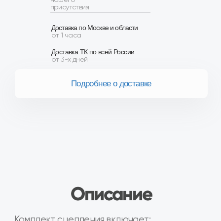
Описание
Комплект сцепления включает:
диск нажимной (корзина);
диск ведомый;
муфта выключения в сборе с выжимным
подшипником.
Особенности:
Диаметр диска сцепления - 200 мм.
Усиленные нажимной и ведомый диски.
Применяется под МКПП с тросовым
приводом.
Производитель Valeo для АвтоВАЗ
Товар в наличии на наших складах в
городах Москва, Воронеж, Белгород,
Калуга, Краснодар, Курск, Люберцы, Орел,
Ростов-на-Дону, Рязань, Сочи,
Ставрополь, Тамбов, Тула, Ярославль и др.