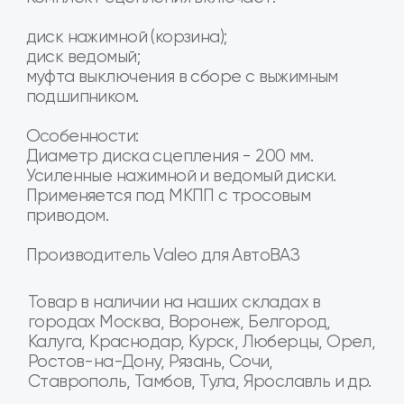
Наши преимущества
Товар в наличии в 16+ регионах России
Мы крупнейшая в России сеть специализированных
магазинов и СТО по продаже и установке агрегатов
трансмиссии для Лада и Газель
Москва
Санкт-Петербург
Рязань
Волгоград
Тула
Белгород
Курск
Калуга
Ростов-на-Дону
Ярославль
Воронеж
Владимир
Орел
Тамбов
Тверь
Кострома
Брянск
Липецк
...