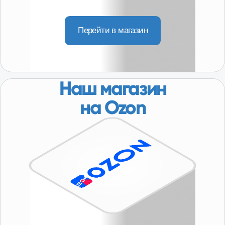
г. Москва,
Пакгаузное шоссе,
6с3
(склад, автосервис)
10:00-19:00
/ Доставляем по всей Московской области, в т.ч.:
Серпухов, Кашира, Коломна, Орехово-Зуево,
Сергиев Посад, Дубна, Волоколамск, Можайск,
Наро-Фоминск и др.
Политика конфиденциальности
Условия размещения информации
Разработка сайта - KovichStudio