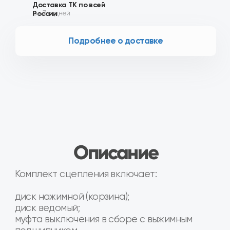
диск нажимной (корзина);
диск ведомый;
муфта выключения в сборе с выжимным
подшипником.
Диаметр диска сцепления - 200 мм.
Производитель ВИС для АвтоВАЗ
Товар в наличии на наших складах в
городах Москва, Воронеж, Белгород,
Калуга, Краснодар, Курск, Люберцы, Орел,
Ростов-на-Дону, Рязань, Сочи,
Ставрополь, Тамбов, Тула, Ярославль и др.
Наши преимущества