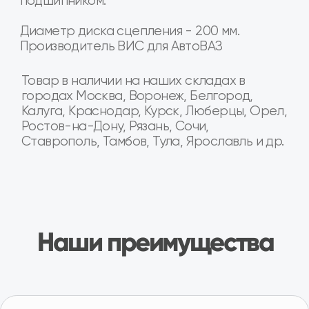
Товар в наличии в 16+ регионах России
Мы крупнейшая в России сеть специализированных
магазинов и СТО по продаже и установке агрегатов
трансмиссии для Лада и Газель
Москва
Санкт-
Рязань
Волгоград
Петербург
Тула
Белгород
Курск
Калуга
Ростов-на-
Ярославль
Воронеж
Владимир
Дону
Орел
Тамбов
Тверь
Кострома
Брянск
Липецк
...