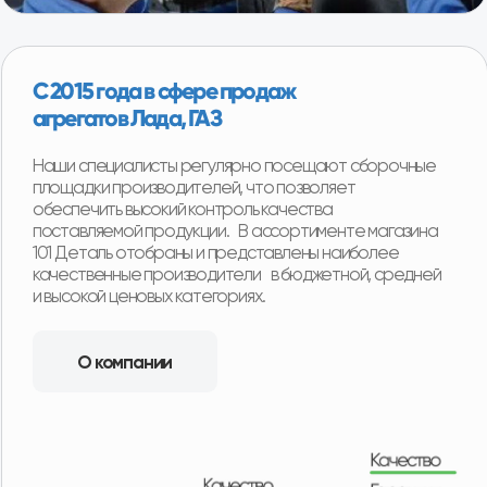
1000+ клиентов ежегодно
Более 95% клиентов остаются полностью
довольны покупкой. Реальные отзывы наших
покупателей.
Смотреть отзывы
Срочная доставка «до двери»
в 16+ регионах
Мы можем доставить товар собственной службой
доставки с наших складов в любую точку региона.
Оплачиваете товар после его получения и осмотра.