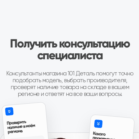
Отзывы о нас
Иван, г. Москва
Роман, г. 
Коробка передач Шевроле Нива
КПП Шевроле Ни
“Покупали коробку передач на ниву
“Купили коробку 
Шевроле, во первых порадовало что есть
шевроле... Поста
новая коробка в наличии( в коробке, с
четко!!! Все раб
документами с завода и гарантией на один
продавцу!!! Пишу
год), во вторых при покупке понравилось
(переживают)... 
Авито
что было из чего выбирать, то есть были и
новые и коробки после переборки, причём
при выборе даже колебались что взять,
новую или после переборки, потому что
даже после переборки выглядели очень