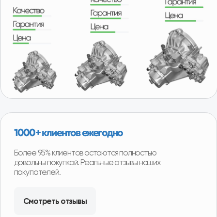
Ежедневная доставка по Москве и области.
Еженедельная доставка по регионам нашего
присутствия. А в регионы, в которых мы не
представлены, отправляем заказы транспортными
компаниями с оплатой после получения товара.
Удобная гарантия
В случае необходимости возврата или обмена
товара, нашим покупателям не придётся отправлять
товар продавцу транспортной компанией и ждать