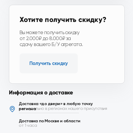
Информация о доставке
Доставка «до двери» в любую точку
еженедельно в регионах нашего присутствия
региона
Доставка по Москве и области
от 1 часа
Доставка ТК по всей
от 3-х дней
России
Подробнее о доставке
Описание
Комплект сцепления включает: