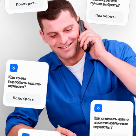
достойно, аккуратненько в специальных
Антон, г. И
чехлах для них, все болты новые, помечены
Коробка переда
краской, в третьих порадовало что смогли
найти возможность продать товар даже в
“Привезли на сл
нерабочее время, и ещё приятно
по времени. Про
Авито
порадовала цена, она была как минимум
дешевле на три тысячи чем у ближайших
продавцов аналогичного товара, так что
эмоции отзывы и пожелания только
положительные, всему рекомендую к
сотрудничеству.”
Авито
Читать больше отзывов