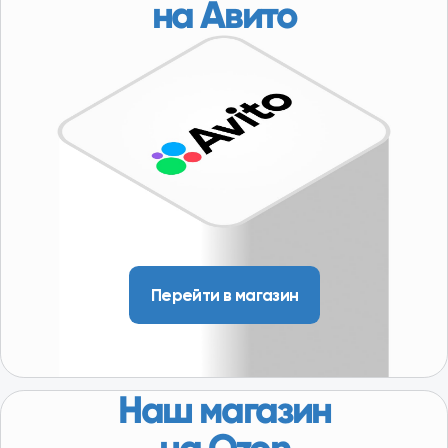
Партнерство
КОНТАКТЫ
8-800-250-64-54
+7(916) 957-20-78
servis@101-detal.ru
КОНТАКТЫ
г. Москва,
Пакгаузное шоссе,
6с3
(склад, автосервис)
10:00-19:00
/ Доставляем по всей Московской области, в т.ч.:
Серпухов, Кашира, Коломна, Орехово-Зуево,
Сергиев Посад, Дубна, Волоколамск, Можайск,
Наро-Фоминск и др.