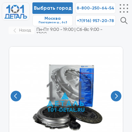
Выбрать город
8-800-250-64-54
Москва
+7(916) 957-20-78
8-80
Пакгаузное ш., 6с3
Пн-Пт 9:00 - 19:00 | Сб-Вс 9:00 -
Назад
17:00