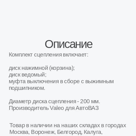
Краснодар, Курск, Люберцы, Орел, Ростов-
на-Дону, Рязань, Сочи, Ставрополь, Тамбов,
Тула, Ярославль и др.
Наши преимущества
Товар в наличии в 16+ регионах России
Мы крупнейшая в России сеть специализированных
магазинов и СТО по продаже и установке агрегатов
трансмиссии для Лада и Газель
Москва
Санкт-Петербург
Рязань
Волгоград
Тула
Белгород
Курск
Калуга
Ростов-на-Дону
Ярославль
Воронеж
Владимир
Орел
Тамбов
Тверь
Кострома
Брянск