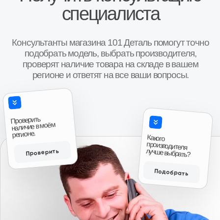
Иван, г. Москва
Роман, г. 
Коробка передач Шевроле Нива
КПП Шевроле Ни
“Покупали коробку передач на ниву Шевроле,
“Купили коробку п
во первых порадовало что есть новая коробка в
Поставили неделю 
наличии( в коробке, с документами с завода и
работает!!! Спаси
гарантией на один год), во вторых при покупке
спрашивают как чт
понравилось что было из чего выбирать, то есть
большое!!!”
Авито
были и новые и коробки после переборки,
причём при выборе даже колебались что взять,
новую или после переборки, потому что даже
после переборки выглядели очень достойно,
аккуратненько в специальных чехлах для них,
все болты новые, помечены краской, в третьих
Антон, г. И
порадовало что смогли найти возможность
Коробка передач 
продать товар даже в нерабочее время, и ещё
приятно порадовала цена, она была как
“Привезли на сле
минимум дешевле на три тысячи чем у
времени. Продове
Авито
ближайших продавцов аналогичного товара, так
что эмоции отзывы и пожелания только
положительные, всему рекомендую к
сотрудничеству.”
Авито