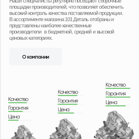
Срочная доставка «до двери»
в 16+ регионах
Мы можем доставить товар собственной службой
доставки с наших складов в любую точку региона.
Оплачиваете товар после его получения и осмотра.
Ежедневная доставка по Москве и области.
Еженедельная доставка по регионам нашего
присутствия. А в регионы, в которых мы не
представлены, отправляем заказы транспортными
компаниями с оплатой после получения товара.