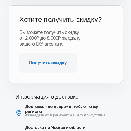
Информация о доставке
Доставка «до двери» в любую точку
региона
еженедельно в регионах нашего присутствия
Доставка по Москве и области
от 1 часа
Доставка ТК по всей
России
от 3-х дней
Подробнее о доставке
Сопутствующие товары