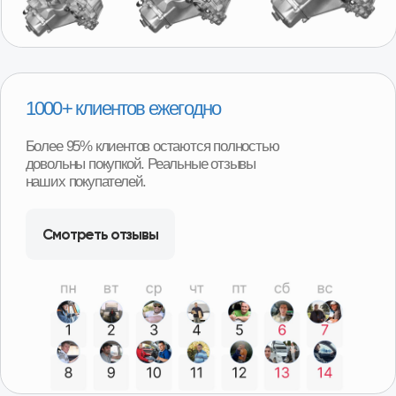
Удобная гарантия
В случае необходимости возврата или обмена товара,
нашим покупателям не придётся отправлять товар
продавцу транспортной компанией и ждать долгого
возврата денег или получения замены. Возврат можно
произвести в наших магазинах в любом регионе
нашего присутствия и сразу получить деньги или
замену товара.